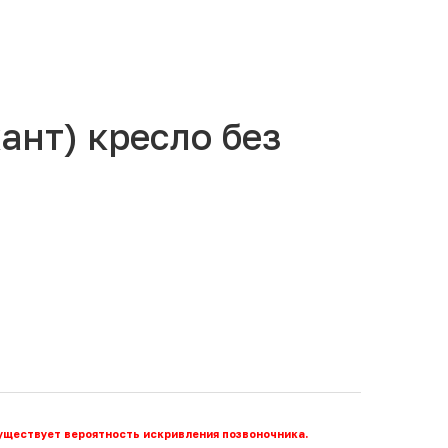
ант) кресло без
существует вероятность искривления позвоночника.