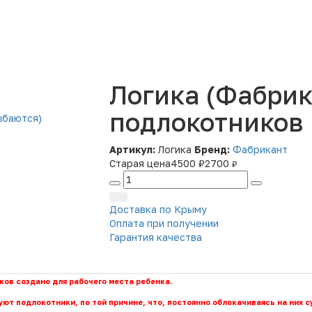
- Работаем с физ/юр. лицами и бюджетными организациями
Логика (Фабрик
подлокотников
Артикул:
Логика
Бренд:
Фабрикант
Старая цена
4500 ₽
2700
₽
Доставка по Крыму
Оплата при получении
Гарантия качества
ков создано для рабочего места ребенка.
ют подлокотники, по той причине, что, постоянно облокачиваясь на них 