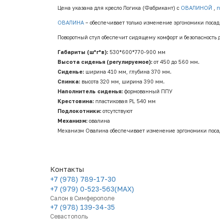
Цена указана для кресло Логика (Фабрикант) с
ОВАЛИНОЙ
,
п
ОВАЛИНА
– обеспечивает только изменение эргономики посадк
Поворотный стул обеспечит сидящему комфорт и безопасность д
Габариты (ш*г*в):
530*600*770-900 мм
Высота сиденья (регулируемое):
от 450 до 560 мм.
Сиденье:
ширина 410 мм, глубина 370 мм.
Спинка:
высота 320 мм, ширина 390 мм.
Наполнитель сиденья:
формованный ППУ
Крестовина:
пластиковая PL 540 мм
Подлокотники:
отсутствуют
Механизм:
овалина
Механизм Овалина обеспечивает изменение эргономики посад
Контакты
+7 (978) 789-17-30
+7 (979) 0-523-563(MAX)
Салон в Симферополе
+7 (978) 139-34-35
Севастополь