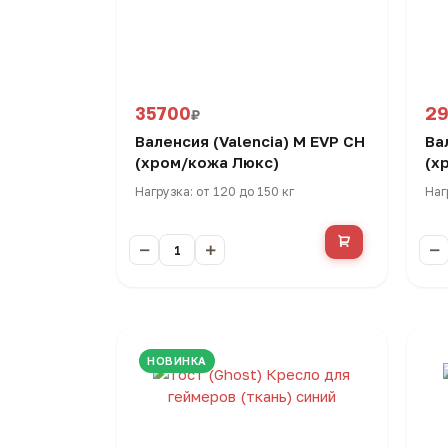
35700
2
₽
Валенсия (Valencia) M EVP CH
Ва
(хром/кожа Люкс)
(х
Нагрузка: от 120 до 150 кг
Наг
НОВИНКА