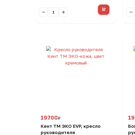
19700
19
₽
Кент ТМ ЭКО EVP, кресло
Бо
руководителя
ру