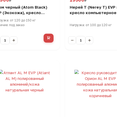
₽
₽
ом черный (Atom Black)
Нерей Т (Nerey Т) EVP 
P (Экокожа), кресло
кресло компьютерное
гономичное
рузка: от 120 до 150 кг
ичие: под заказ
Нагрузка: от 100 до 120 кг