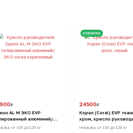
НОВИНКА
3900
24500
₽
₽
ион AL M ЭКО EVP
Корал (Coral) EVP ткан
лированный алюминий/
хром, кресло руковод
О-кожа, кресло
рузка: от 100 до 120 кг
Нагрузка: от 100 до 120 кг
ководителя