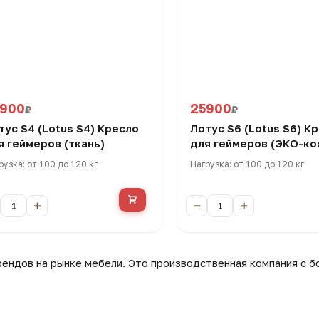
5900
25900
₽
₽
тус S4 (Lotus S4) Кресло
Лотус S6 (Lotus S6) К
я геймеров (ткань)
для геймеров (ЭКО-ко
белый/черный
рузка: от 100 до 120 кг
Нагрузка: от 100 до 120 кг
ендов на рынке мебели. Это производственная компания с б