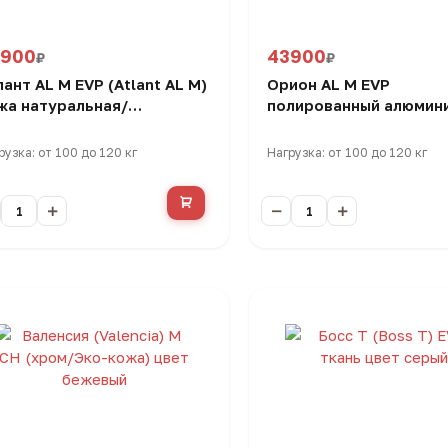
3900
43900
₽
₽
лант AL M EVP (Atlant AL M)
Орион AL M EVP
жа натуральная/
полированный алюмин
лированный алюминий,
кожа натуральная, кр
есло руководителя
руководителя
рузка: от 100 до 120 кг
Нагрузка: от 100 до 120 кг