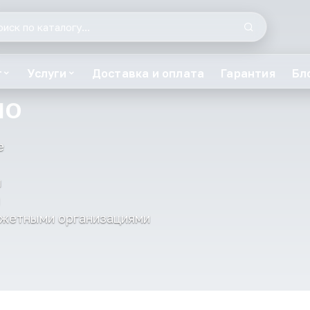
г
Услуги
Доставка и оплата
Гарантия
Бл
ЛО
е
я
джетными организациями