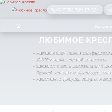
+7 (978) 789-17-30
Катало
ЛЮБИМОЕ КРЕС
- Магазин 100+ кв.м. в Симферопол
- 10000+ наименований в наличии
- Заказ от 1 шт. и доставка от 1 дн
- Прямой контакт с руководителем
- Работаем с физ/юр. лицами и бю