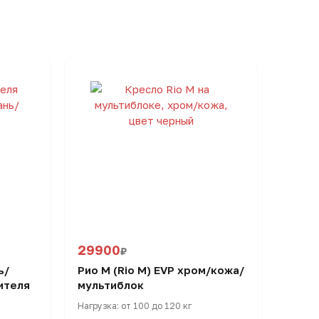
29900
₽
ь/
Рио M (Rio M) EVP хром/кожа/
ителя
мультиблок
Нагрузка: от 100 до 120 кг