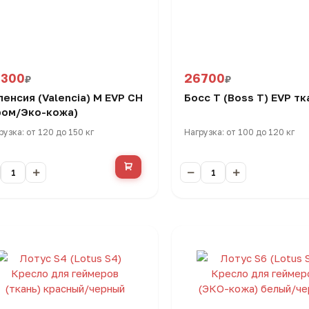
9300
26700
₽
₽
ленсия (Valencia) M EVP CH
Босс Т (Boss T) EVP тк
ром/Эко-кожа)
рузка: от 120 до 150 кг
Нагрузка: от 100 до 120 кг