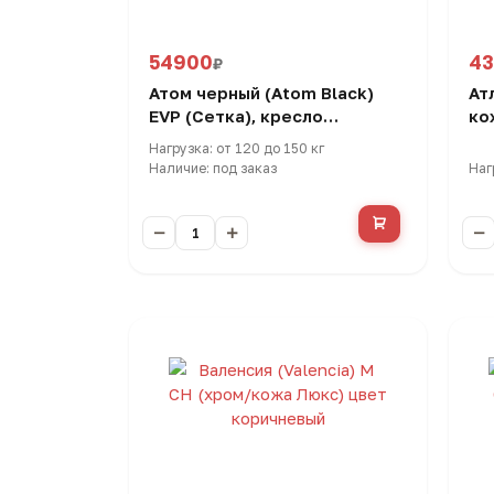
54900
4
₽
Атом черный (Atom Black)
Ат
EVP (Сетка), кресло
ко
эргономичное
по
Нагрузка: от 120 до 150 кг
кр
Наличие: под заказ
Наг