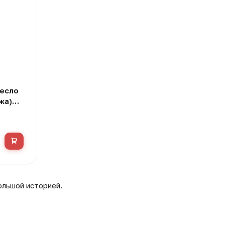
ресло
жа)
ольшой историей.