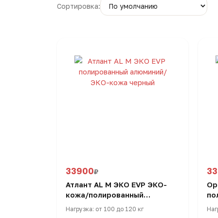
Сортировка:
33900
3
₽
Атлант AL M ЭКО EVP ЭКО-
Ор
кожа/полированный
по
алюминий, кресло
ЭК
Нагрузка: от 100 до 120 кг
Наг
руководителя
ру