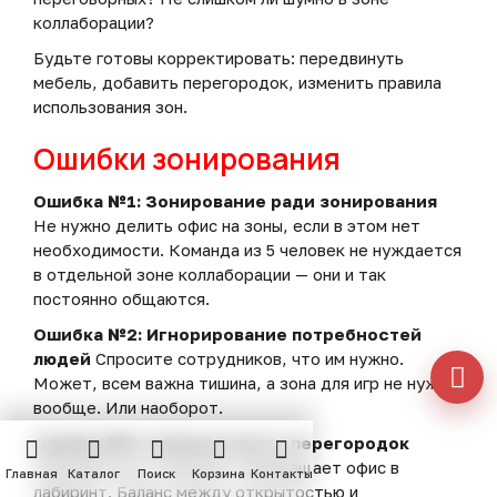
коллаборации?
Будьте готовы корректировать: передвинуть
мебель, добавить перегородок, изменить правила
использования зон.
Ошибки зонирования
Ошибка №1: Зонирование ради зонирования
Не нужно делить офис на зоны, если в этом нет
необходимости. Команда из 5 человек не нуждается
в отдельной зоне коллаборации — они и так
постоянно общаются.
Ошибка №2: Игнорирование потребностей
людей
Спросите сотрудников, что им нужно.
Может, всем важна тишина, а зона для игр не нужна
вообще. Или наоборот.
Ошибка №3: Слишком много перегородок
Желание всё отгородить превращает офис в
Главная
Каталог
Поиск
Корзина
Контакты
лабиринт. Баланс между открытостью и